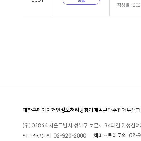
5591
공통
작성일 : 2026
facebook
instagram
youtube
blog
대학홈페이지
개인정보처리방침
이메일무단수집거부
캠퍼
(우) 02844 서울특별시 성북구 보문로 34다길 2 성
캠퍼스투어문의
02-9
입학관련문의
02-920-2000